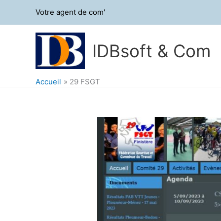
Aller
Votre agent de com'
au
contenu
IDBsoft & Com
Accueil
29 FSGT