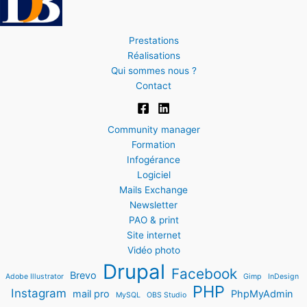
Prestations
Réalisations
Qui sommes nous ?
Contact
Community manager
Formation
Infogérance
Logiciel
Mails Exchange
Newsletter
PAO & print
Site internet
Vidéo photo
Drupal
Facebook
Brevo
Adobe Illustrator
Gimp
InDesign
PHP
Instagram
mail pro
PhpMyAdmin
MySQL
OBS Studio