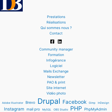
Prestations
Réalisations
Qui sommes nous ?
Contact
Community manager
Formation
Infogérance
Logiciel
Mails Exchange
Newsletter
PAO & print
Site internet
Vidéo photo
Drupal
Facebook
Brevo
Adobe Illustrator
Gimp
InDesign
PHP
Instagram
mail pro
PhpMyAdmin
MySQL
OBS Studio